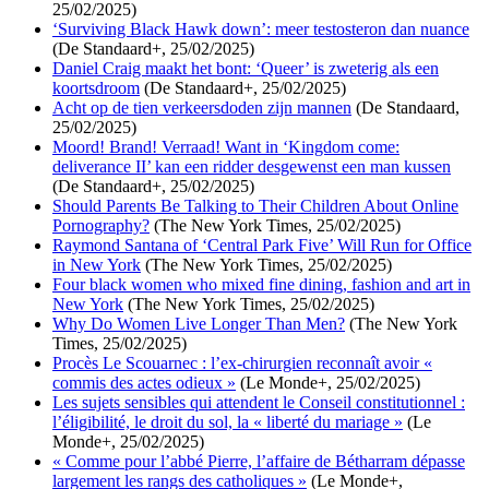
25/02/2025)
‘Surviving Black Hawk down’: meer testosteron dan nuance
(De Standaard+, 25/02/2025)
Daniel Craig maakt het bont: ‘Queer’ is zweterig als een
koortsdroom
(De Standaard+, 25/02/2025)
Acht op de tien verkeersdoden zijn mannen
(De Standaard,
25/02/2025)
Moord! Brand! Verraad! Want in ‘Kingdom come:
deliverance II’ kan een ridder desgewenst een man kussen
(De Standaard+, 25/02/2025)
Should Parents Be Talking to Their Children About Online
Pornography?
(The New York Times, 25/02/2025)
Raymond Santana of ‘Central Park Five’ Will Run for Office
in New York
(The New York Times, 25/02/2025)
Four black women who mixed fine dining, fashion and art in
New York
(The New York Times, 25/02/2025)
Why Do Women Live Longer Than Men?
(The New York
Times, 25/02/2025)
Procès Le Scouarnec : l’ex-chirurgien reconnaît avoir «
commis des actes odieux »
(Le Monde+, 25/02/2025)
Les sujets sensibles qui attendent le Conseil constitutionnel :
l’éligibilité, le droit du sol, la « liberté du mariage »
(Le
Monde+, 25/02/2025)
« Comme pour l’abbé Pierre, l’affaire de Bétharram dépasse
largement les rangs des catholiques »
(Le Monde+,