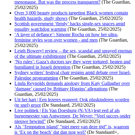
menopause. But was the process transparent?
(The Guardian,
25/02/2025)
Over 3,000 beauty products targeting Black women contain
health hazards, study shows
(The Guardian, 25/02/2025)
Scottish government ‘firmly’ backs single-sex spaces amid
equality watchdog warning
(The Guardian, 25/02/2025)
‘A layer of defiance’: Simone Rocha on how her ultra-
feminine styles won over women - and men
(The Guardian,
25/02/2025)
Leigh Bowery! review – the sex, scandal and sprayed enemas
of the ultimate exhibitionist
(The Guardian, 25/02/2025)
‘No rules’: Gaza’s doctors say they were tortured, beaten and
humiliated in Israeli detention
(The Guardian, 25/02/2025)
Sydney writers’ festival chair resigns amid debate over Israel-
Palestine programming
(The Guardian, 25/02/2025)
Linda Reynolds demands apology from Katy Gallagher over
‘damage’ caused by Brittany Higgins’ allegations
(The
Guardian, 25/02/2025)
Uit het hart | Een lezeres reageert: Ook pluskinderen worden
(te snel) groot
(De Standaard, 25/02/2025)
Live politiek | Els Van Doesburg (N-VA) legt eed af als
burgemeester van Antwerpen, De Wever: “Veel succes onder
nieuwe bewind”
(De Standaard, 25/02/2025)
Als ‘Temptation island’ “niet meer van deze tijd” is, waarom
is ‘Ex on the beach’ dat dan nog wel?
(De Standaard+,