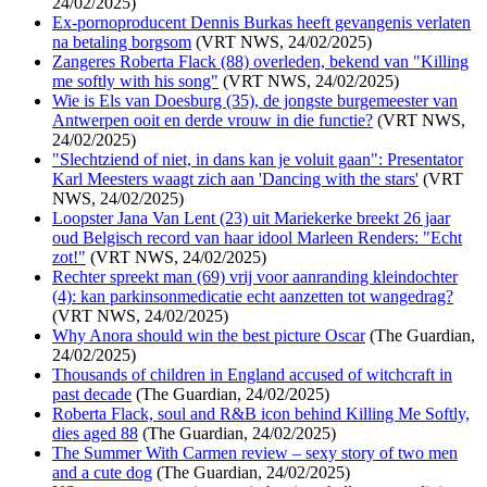
24/02/2025)
Ex-pornoproducent Dennis Burkas heeft gevangenis verlaten
na betaling borgsom
(VRT NWS, 24/02/2025)
Zangeres Roberta Flack (88) overleden, bekend van "Killing
me softly with his song"
(VRT NWS, 24/02/2025)
Wie is Els van Doesburg (35), de jongste burgemeester van
Antwerpen ooit en derde vrouw in die functie?
(VRT NWS,
24/02/2025)
"Slechtziend of niet, in dans kan je voluit gaan": Presentator
Karl Meesters waagt zich aan 'Dancing with the stars'
(VRT
NWS, 24/02/2025)
Loopster Jana Van Lent (23) uit Mariekerke breekt 26 jaar
oud Belgisch record van haar idool Marleen Renders: "Echt
zot!"
(VRT NWS, 24/02/2025)
Rechter spreekt man (69) vrij voor aanranding kleindochter
(4): kan parkinsonmedicatie echt aanzetten tot wangedrag?
(VRT NWS, 24/02/2025)
Why Anora should win the best picture Oscar
(The Guardian,
24/02/2025)
Thousands of children in England accused of witchcraft in
past decade
(The Guardian, 24/02/2025)
Roberta Flack, soul and R&B icon behind Killing Me Softly,
dies aged 88
(The Guardian, 24/02/2025)
The Summer With Carmen review – sexy story of two men
and a cute dog
(The Guardian, 24/02/2025)