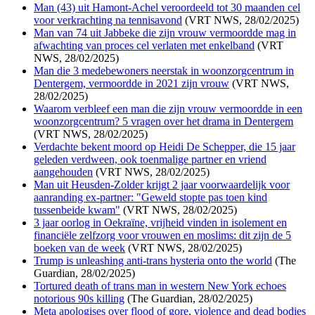
Man (43) uit Hamont-Achel veroordeeld tot 30 maanden cel
voor verkrachting na tennisavond
(VRT NWS, 28/02/2025)
Man van 74 uit Jabbeke die zijn vrouw vermoordde mag in
afwachting van proces cel verlaten met enkelband
(VRT
NWS, 28/02/2025)
Man die 3 medebewoners neerstak in woonzorgcentrum in
Dentergem, vermoordde in 2021 zijn vrouw
(VRT NWS,
28/02/2025)
Waarom verbleef een man die zijn vrouw vermoordde in een
woonzorgcentrum? 5 vragen over het drama in Dentergem
(VRT NWS, 28/02/2025)
Verdachte bekent moord op Heidi De Schepper, die 15 jaar
geleden verdween, ook toenmalige partner en vriend
aangehouden
(VRT NWS, 28/02/2025)
Man uit Heusden-Zolder krijgt 2 jaar voorwaardelijk voor
aanranding ex-partner: "Geweld stopte pas toen kind
tussenbeide kwam"
(VRT NWS, 28/02/2025)
3 jaar oorlog in Oekraïne, vrijheid vinden in isolement en
financiële zelfzorg voor vrouwen en moslims: dit zijn de 5
boeken van de week
(VRT NWS, 28/02/2025)
Trump is unleashing anti-trans hysteria onto the world
(The
Guardian, 28/02/2025)
Tortured death of trans man in western New York echoes
notorious 90s killing
(The Guardian, 28/02/2025)
Meta apologises over flood of gore, violence and dead bodies