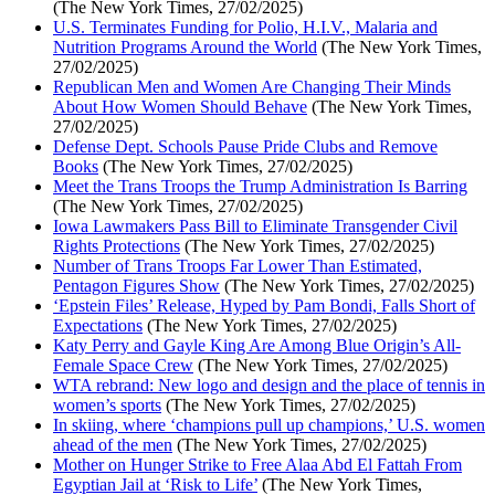
(The New York Times, 27/02/2025)
U.S. Terminates Funding for Polio, H.I.V., Malaria and
Nutrition Programs Around the World
(The New York Times,
27/02/2025)
Republican Men and Women Are Changing Their Minds
About How Women Should Behave
(The New York Times,
27/02/2025)
Defense Dept. Schools Pause Pride Clubs and Remove
Books
(The New York Times, 27/02/2025)
Meet the Trans Troops the Trump Administration Is Barring
(The New York Times, 27/02/2025)
Iowa Lawmakers Pass Bill to Eliminate Transgender Civil
Rights Protections
(The New York Times, 27/02/2025)
Number of Trans Troops Far Lower Than Estimated,
Pentagon Figures Show
(The New York Times, 27/02/2025)
‘Epstein Files’ Release, Hyped by Pam Bondi, Falls Short of
Expectations
(The New York Times, 27/02/2025)
Katy Perry and Gayle King Are Among Blue Origin’s All-
Female Space Crew
(The New York Times, 27/02/2025)
WTA rebrand: New logo and design and the place of tennis in
women’s sports
(The New York Times, 27/02/2025)
In skiing, where ‘champions pull up champions,’ U.S. women
ahead of the men
(The New York Times, 27/02/2025)
Mother on Hunger Strike to Free Alaa Abd El Fattah From
Egyptian Jail at ‘Risk to Life’
(The New York Times,