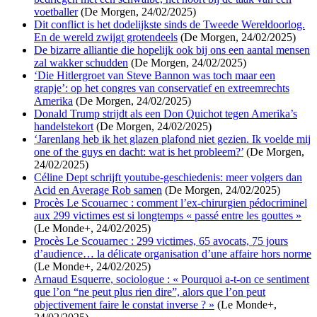
voetballer
(De Morgen, 24/02/2025)
Dit conflict is het dodelijkste sinds de Tweede Wereldoorlog.
En de wereld zwijgt grotendeels
(De Morgen, 24/02/2025)
De bizarre alliantie die hopelijk ook bij ons een aantal mensen
zal wakker schudden
(De Morgen, 24/02/2025)
‘Die Hitlergroet van Steve Bannon was toch maar een
grapje’: op het congres van conservatief en extreemrechts
Amerika
(De Morgen, 24/02/2025)
Donald Trump strijdt als een Don Quichot tegen Amerika’s
handelstekort
(De Morgen, 24/02/2025)
‘Jarenlang heb ik het glazen plafond niet gezien. Ik voelde mij
one of the guys en dacht: wat is het probleem?’
(De Morgen,
24/02/2025)
Céline Dept schrijft youtube-geschiedenis: meer volgers dan
Acid en Average Rob samen
(De Morgen, 24/02/2025)
Procès Le Scouarnec : comment l’ex-chirurgien pédocriminel
aux 299 victimes est si longtemps « passé entre les gouttes »
(Le Monde+, 24/02/2025)
Procès Le Scouarnec : 299 victimes, 65 avocats, 75 jours
d’audience… la délicate organisation d’une affaire hors norme
(Le Monde+, 24/02/2025)
Arnaud Esquerre, sociologue : « Pourquoi a-t-on ce sentiment
que l’on “ne peut plus rien dire”, alors que l’on peut
objectivement faire le constat inverse ? »
(Le Monde+,