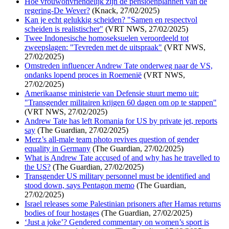
Hoe vrouwonvriendelijk zijn de pensioenplannen van de
regering-De Wever?
(Knack, 27/02/2025)
Kan je echt gelukkig scheiden? "Samen en respectvol
scheiden is realistischer"
(VRT NWS, 27/02/2025)
Twee Indonesische homoseksuelen veroordeeld tot
zweepslagen: "Tevreden met de uitspraak"
(VRT NWS,
27/02/2025)
Omstreden influencer Andrew Tate onderweg naar de VS,
ondanks lopend proces in Roemenië
(VRT NWS,
27/02/2025)
Amerikaanse ministerie van Defensie stuurt memo uit:
"Transgender militairen krijgen 60 dagen om op te stappen"
(VRT NWS, 27/02/2025)
Andrew Tate has left Romania for US by private jet, reports
say
(The Guardian, 27/02/2025)
Merz’s all-male team photo revives question of gender
equality in Germany
(The Guardian, 27/02/2025)
What is Andrew Tate accused of and why has he travelled to
the US?
(The Guardian, 27/02/2025)
Transgender US military personnel must be identified and
stood down, says Pentagon memo
(The Guardian,
27/02/2025)
Israel releases some Palestinian prisoners after Hamas returns
bodies of four hostages
(The Guardian, 27/02/2025)
‘Just a joke’? Gendered commentary on women’s sport is