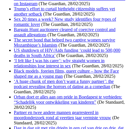
on Instagram
(The Guardian, 28/02/2025)
Trump’s effort to curtail birthright citizenship suffers yet
another setback
(The Guardian, 28/02/2025)
Sex 20 times a week? New study identifies four types of
romantic lover
(The Guardian, 28/02/2025)
Bargain Hunt auctioneer cleared of coercive control and
assault allegations
(The Guardian, 28/02/2025)
The secret bond that helped two captive women survive
Mozambique’s Islamists
(The Guardian, 28/02/2025)
US shutdown of HIV/Aids funding ‘could lead to 500,000
deaths in South Africa’
(The Guardian, 28/02/2025)
‘I felt like I was his carer’: why straight women in
relationships lose interest in sex
(The Guardian, 28/02/2025)
Black models, foreign films, queer culture – how the Face
shaped me as a young man
(The Guardian, 28/02/2025)
‘A huge chunk of men don’t want a funny partner’: the
podcast revealing the horrors of dating as a comedian
(The
Guardian, 28/02/2025)
Orban doet er alles aan om pride in Boedapest te verbieden:
“Schadelijk voor ontwikkeling van kinderen”
(De Standaard,
28/02/2025)
Partner en twee andere mannen gearresteerd in
moordonderzoek rond al veertien jaar vermiste vrouw
(De
Standaard, 28/02/2025)
Dag in dag uit met zijn drieën in een cel van drie op drie, dat