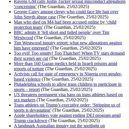
Ravens GM calls Justin Tucker sexual misconduct allegations
‘concerning’
(The Guardian, 25/02/2025)
George Carey among clergy who could face life ban over
John Smyth abuse case
(The Guardian, 25/02/2025)
Man who died on M4 had been accused online by ‘child
protection team’
(The Guardian, 25/02/2025)
BBC admits it ‘fell short and failed people’ over Tim
Westwood
(The Guardian, 25/02/2025)
Tim Westwood inquiry report: what new allegations against
him have emerged?
(The Guardian, 25/02/2025)
Too evil! Too smutty! Too Thatcher! When TV stars demand
their scenes are cut
(The Guardian, 25/02/2025)
More than 160 Gazan medics held in Israeli prisons amid
reports of torture
(The Guardian, 25/02/2025)
Activists call for state of emergency in Nigeria over gender-
based violence
(The Guardian, 25/02/2025)
Philadelphia schools to allow trans children to participate in
sports – report
(The Guardian, 25/02/2025)
US threatens permanent visa bans on trans athletes based on
sex markers
(The Guardian, 25/02/2025)
Trans athletes on Trump’s executive order: ‘Stripping us of
sports is devastating’
(The Guardian, 25/02/2025)
Apple shareholders vote against ending DEI program amid
Trump crackdown
(The Guardian, 25/02/2025)
A landmark Australian inquiry put the spotlight on