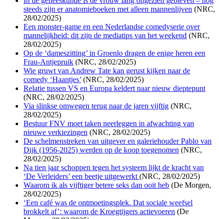
In de geneeskunde is de vrouw lang ongezien gebleven – nog
steeds zijn er anatomieboeken met alleen mannenlijven
(NRC,
28/02/2025)
Een monster-game en een Nederlandse comedyserie over
mannelijkheid: dit zijn de mediatips van het weekend
(NRC,
28/02/2025)
Op de ‘dameszitting’ in Groenlo dragen de enige heren een
Frau-Antjepruik
(NRC, 28/02/2025)
Wie gruwt van Andrew Tate kan gerust kijken naar de
comedy ‘Haantjes’
(NRC, 28/02/2025)
Relatie tussen VS en Europa keldert naar nieuw dieptepunt
(NRC, 28/02/2025)
Via slinkse omwegen terug naar de jaren vijftig
(NRC,
28/02/2025)
Bestuur FNV moet taken neerleggen in afwachting van
nieuwe verkiezingen
(NRC, 28/02/2025)
De schelmenstreken van uitgever en galeriehouder Pablo van
Dijk (1956-2025) werden op de koop toegenomen
(NRC,
28/02/2025)
Na tien jaar schoppen tegen het systeem lijkt de kracht van
‘De Verleiders’ een beetje uitgewerkt
(NRC, 28/02/2025)
Waarom ik als vijftiger betere seks dan ooit heb
(De Morgen,
28/02/2025)
‘Een café was de ontmoetingsplek. Dat sociale weefsel
brokkelt af’: waarom de Kroegtijgers actievoeren
(De