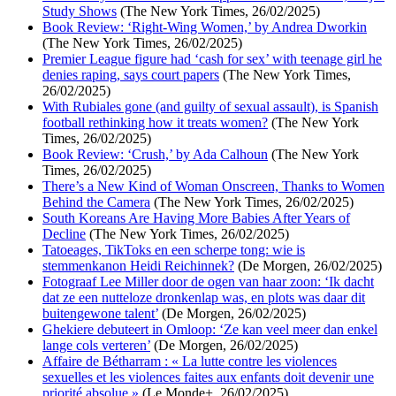
Study Shows
(The New York Times, 26/02/2025)
Book Review: ‘Right-Wing Women,’ by Andrea Dworkin
(The New York Times, 26/02/2025)
Premier League figure had ‘cash for sex’ with teenage girl he
denies raping, says court papers
(The New York Times,
26/02/2025)
With Rubiales gone (and guilty of sexual assault), is Spanish
football rethinking how it treats women?
(The New York
Times, 26/02/2025)
Book Review: ‘Crush,’ by Ada Calhoun
(The New York
Times, 26/02/2025)
There’s a New Kind of Woman Onscreen, Thanks to Women
Behind the Camera
(The New York Times, 26/02/2025)
South Koreans Are Having More Babies After Years of
Decline
(The New York Times, 26/02/2025)
Tatoeages, TikToks en een scherpe tong: wie is
stemmenkanon Heidi Reichinnek?
(De Morgen, 26/02/2025)
Fotograaf Lee Miller door de ogen van haar zoon: ‘Ik dacht
dat ze een nutteloze dronkenlap was, en plots was daar dit
buitengewone talent’
(De Morgen, 26/02/2025)
Ghekiere debuteert in Omloop: ‘Ze kan veel meer dan enkel
lange cols verteren’
(De Morgen, 26/02/2025)
Affaire de Bétharram : « La lutte contre les violences
sexuelles et les violences faites aux enfants doit devenir une
priorité absolue »
(Le Monde+, 26/02/2025)