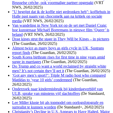
Brusselse crèche, ook voormalige partner opgepakt
(VRT
NWS, 26/02/2025)
"U begrijpt dat ik de koffie niet gedronken heb": koffiehuis in
Halle past naam van chocomelk aan na kritiek op sociale
media
(VRT NWS, 26/02/2025)
Van wandeling in New York tot op de set met Daniel Craig:
hoe kunstenaar Michaël Borremans in nieuwe film ‘Queer’ is
beland
(VRT NWS, 26/02/2025)
Drag kings strut the stage in They Will be Kings – in pictures
(The Guardian, 26/02/2025)
Almost twice as many boys as girls cycle in UK, Sustrans
report finds
(The Guardian, 26/02/2025)
South Korea birthrate rises for first time in nine years amid
surge in marriages
(The Guardian, 26/02/2025)
Do Trump and co want a world reclaimed by straight white
men? It’s not certain they’ll get it
(The Guardian, 26/02/2025)
‘Got any men’s sport?’: Triple M radio host who compared
Matildas to ‘year 10 girls’ condemned
(The Guardian,
26/02/2025)
Onderzoek naar kindermisbruik bij kinderdagverblijf van
ULB, sprake van minstens vijf slachtoffers
(De Standaard,
26/02/2025)
Lee Miller kluste bij als topmodel om oorlogsfotografe en
surrealist te kunnen worden
(De Standaard+, 26/02/2025)
Christianity’s Decline in U.S. Appears to Have Halted, Major