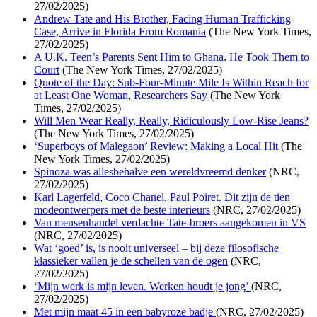
27/02/2025)
Andrew Tate and His Brother, Facing Human Trafficking
Case, Arrive in Florida From Romania
(The New York Times,
27/02/2025)
A U.K. Teen’s Parents Sent Him to Ghana. He Took Them to
Court
(The New York Times, 27/02/2025)
Quote of the Day: Sub-Four-Minute Mile Is Within Reach for
at Least One Woman, Researchers Say
(The New York
Times, 27/02/2025)
Will Men Wear Really, Really, Ridiculously Low-Rise Jeans?
(The New York Times, 27/02/2025)
‘Superboys of Malegaon’ Review: Making a Local Hit
(The
New York Times, 27/02/2025)
Spinoza was allesbehalve een wereldvreemd denker
(NRC,
27/02/2025)
Karl Lagerfeld, Coco Chanel, Paul Poiret. Dit zijn de tien
modeontwerpers met de beste interieurs
(NRC, 27/02/2025)
Van mensenhandel verdachte Tate-broers aangekomen in VS
(NRC, 27/02/2025)
Wat ‘goed’ is, is nooit universeel – bij deze filosofische
klassieker vallen je de schellen van de ogen
(NRC,
27/02/2025)
‘Mijn werk is mijn leven. Werken houdt je jong’
(NRC,
27/02/2025)
Met mijn maat 45 in een babyroze badje
(NRC, 27/02/2025)