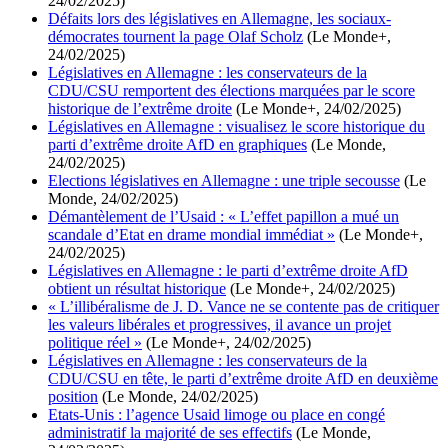
24/02/2025)
Défaits lors des législatives en Allemagne, les sociaux-
démocrates tournent la page Olaf Scholz
(Le Monde+,
24/02/2025)
Législatives en Allemagne : les conservateurs de la
CDU/CSU remportent des élections marquées par le score
historique de l’extrême droite
(Le Monde+, 24/02/2025)
Législatives en Allemagne : visualisez le score historique du
parti d’extrême droite AfD en graphiques
(Le Monde,
24/02/2025)
Elections législatives en Allemagne : une triple secousse
(Le
Monde, 24/02/2025)
Démantèlement de l’Usaid : « L’effet papillon a mué un
scandale d’Etat en drame mondial immédiat »
(Le Monde+,
24/02/2025)
Législatives en Allemagne : le parti d’extrême droite AfD
obtient un résultat historique
(Le Monde+, 24/02/2025)
« L’illibéralisme de J. D. Vance ne se contente pas de critiquer
les valeurs libérales et progressives, il avance un projet
politique réel »
(Le Monde+, 24/02/2025)
Législatives en Allemagne : les conservateurs de la
CDU/CSU en tête, le parti d’extrême droite AfD en deuxième
position
(Le Monde, 24/02/2025)
Etats-Unis : l’agence Usaid limoge ou place en congé
administratif la majorité de ses effectifs
(Le Monde,