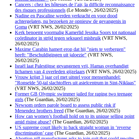
Cancers : chez les hôtesses de l’air, la difficile reconnaissance
des risques professionnels
(Le Monde+, 26/02/2025)
Nadine en Pascaline werden verkracht en voor dood
achtergelaten, nu bezoeken ze opnieuw de gevangenis in
Goma
(VRT NWS, 26/02/2025)
Kerk benoemt voormalig Kamerlid Jessika Soors tot nationaal
coördinator in strijd tegen seksueel misbruik
(VRT NWS,
26/02/2025)
Maxime Carabin hamert erop dat hij "niets te verbergen"
heeft: "Beschuldigingen uit jaloezie"
(VRT NWS,
26/02/2025)
Israël laat Palestijnse gevangenen vrij, Hamas overhandigt
lichamen van 4 overleden gijzelaars
(VRT NWS, 26/02/2025)
Vrouw krijgt 3 jaar cel met uitstel voor mensenhandel:
"Ronselde 50-tal slachtoffers uit asielcentrum in Sint-Niklaas"
(VRT NWS, 26/02/2025)
Former GB Olympic swimmer jailed for raping two teenage
girls
(The Guardian, 26/02/2025)
Newsom orders parole board to assess public risk if
Menendez brothers freed
(The Guardian, 26/02/2025)
How can women’s football hold on to its unique selling point
amid rising abuse?
(The Guardian, 26/02/2025)
US supreme court likely to back straight woman in ‘reverse
discrimination’ case
(The Guardian, 26/02/2025)
Abortion pill manufacturer asks to join suit that could rewrite