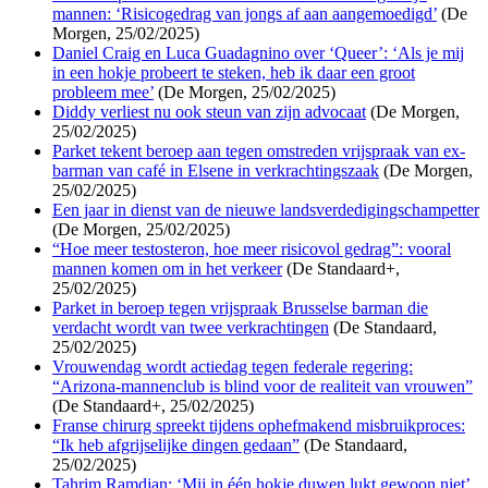
mannen: ‘Risicogedrag van jongs af aan aangemoedigd’
(De
Morgen, 25/02/2025)
Daniel Craig en Luca Guadagnino over ‘Queer’: ‘Als je mij
in een hokje probeert te steken, heb ik daar een groot
probleem mee’
(De Morgen, 25/02/2025)
Diddy verliest nu ook steun van zijn advocaat
(De Morgen,
25/02/2025)
Parket tekent beroep aan tegen omstreden vrijspraak van ex-
barman van café in Elsene in verkrachtingszaak
(De Morgen,
25/02/2025)
Een jaar in dienst van de nieuwe landsverdedigingschampetter
(De Morgen, 25/02/2025)
“Hoe meer testosteron, hoe meer risicovol gedrag”: vooral
mannen komen om in het verkeer
(De Standaard+,
25/02/2025)
Parket in beroep tegen vrijspraak Brusselse barman die
verdacht wordt van twee verkrachtingen
(De Standaard,
25/02/2025)
Vrouwendag wordt actiedag tegen federale regering:
“Arizona-mannenclub is blind voor de realiteit van vrouwen”
(De Standaard+, 25/02/2025)
Franse chirurg spreekt tijdens ophefmakend misbruikproces:
“Ik heb afgrijselijke dingen gedaan”
(De Standaard,
25/02/2025)
Tahrim Ramdjan: ‘Mij in één hokje duwen lukt gewoon niet’