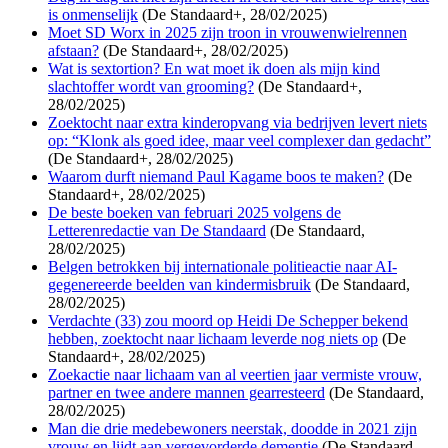
is onmenselijk
(De Standaard+, 28/02/2025)
Moet SD Worx in 2025 zijn troon in vrouwenwielrennen
afstaan?
(De Standaard+, 28/02/2025)
Wat is sextortion? En wat moet ik doen als mijn kind
slachtoffer wordt van grooming?
(De Standaard+,
28/02/2025)
Zoektocht naar extra kinderopvang via bedrijven levert niets
op: “Klonk als goed idee, maar veel complexer dan gedacht”
(De Standaard+, 28/02/2025)
Waarom durft niemand Paul Kagame boos te maken?
(De
Standaard+, 28/02/2025)
De beste boeken van februari 2025 volgens de
Letterenredactie van De Standaard
(De Standaard,
28/02/2025)
Belgen betrokken bij internationale politieactie naar AI-
gegenereerde beelden van kindermisbruik
(De Standaard,
28/02/2025)
Verdachte (33) zou moord op Heidi De Schepper bekend
hebben, zoektocht naar lichaam leverde nog niets op
(De
Standaard+, 28/02/2025)
Zoekactie naar lichaam van al veertien jaar vermiste vrouw,
partner en twee andere mannen gearresteerd
(De Standaard,
28/02/2025)
Man die drie medebewoners neerstak, doodde in 2021 zijn
vrouw en lijdt aan vergevorderde dementie
(De Standaard,