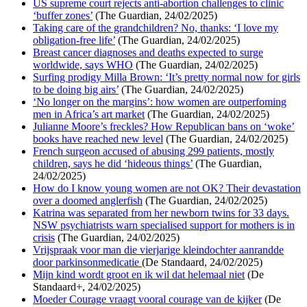
US supreme court rejects anti-abortion challenges to clinic
‘buffer zones’
(The Guardian, 24/02/2025)
Taking care of the grandchildren? No, thanks: ‘I love my
obligation-free life’
(The Guardian, 24/02/2025)
Breast cancer diagnoses and deaths expected to surge
worldwide, says WHO
(The Guardian, 24/02/2025)
Surfing prodigy Milla Brown: ‘It’s pretty normal now for girls
to be doing big airs’
(The Guardian, 24/02/2025)
‘No longer on the margins’: how women are outperfoming
men in Africa’s art market
(The Guardian, 24/02/2025)
Julianne Moore’s freckles? How Republican bans on ‘woke’
books have reached new level
(The Guardian, 24/02/2025)
French surgeon accused of abusing 299 patients, mostly
children, says he did ‘hideous things’
(The Guardian,
24/02/2025)
How do I know young women are not OK? Their devastation
over a doomed anglerfish
(The Guardian, 24/02/2025)
Katrina was separated from her newborn twins for 33 days.
NSW psychiatrists warn specialised support for mothers is in
crisis
(The Guardian, 24/02/2025)
Vrijspraak voor man die vierjarige kleindochter aanrandde
door parkinsonmedicatie
(De Standaard, 24/02/2025)
Mijn kind wordt groot en ik wil dat helemaal niet
(De
Standaard+, 24/02/2025)
Moeder Courage vraagt vooral courage van de kijker
(De