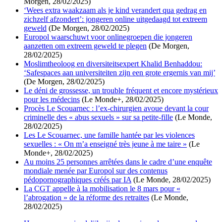
Morgen, 28/02/2025)
‘Wees extra waakzaam als je kind verandert qua gedrag en
zichzelf afzondert’: jongeren online uitgedaagd tot extreem
geweld
(De Morgen, 28/02/2025)
Europol waarschuwt voor onlinegroepen die jongeren
aanzetten om extreem geweld te plegen
(De Morgen,
28/02/2025)
Moslimtheoloog en diversiteitsexpert Khalid Benhaddou:
‘Safespaces aan universiteiten zijn een grote ergernis van mij’
(De Morgen, 28/02/2025)
Le déni de grossesse, un trouble fréquent et encore mystérieux
pour les médecins
(Le Monde+, 28/02/2025)
Procès Le Scouarnec : l’ex-chirurgien avoue devant la cour
criminelle des « abus sexuels » sur sa petite-fille
(Le Monde,
28/02/2025)
Les Le Scouarnec, une famille hantée par les violences
sexuelles : « On m’a enseigné très jeune à me taire »
(Le
Monde+, 28/02/2025)
Au moins 25 personnes arrêtées dans le cadre d’une enquête
mondiale menée par Europol sur des contenus
pédopornographiques créés par IA
(Le Monde, 28/02/2025)
La CGT appelle à la mobilisation le 8 mars pour «
l’abrogation » de la réforme des retraites
(Le Monde,
28/02/2025)