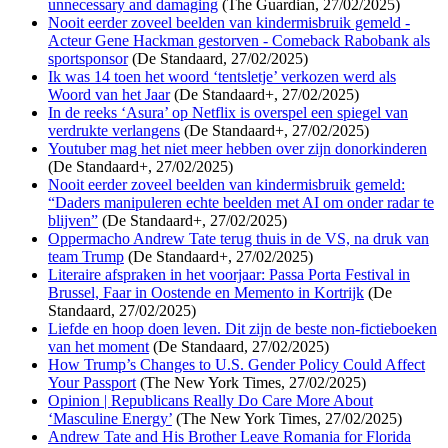
unnecessary and damaging
(The Guardian, 27/02/2025)
Nooit eerder zoveel beelden van kindermisbruik gemeld -
Acteur Gene Hackman gestorven - Comeback Rabobank als
sportsponsor
(De Standaard, 27/02/2025)
Ik was 14 toen het woord ‘tentsletje’ verkozen werd als
Woord van het Jaar
(De Standaard+, 27/02/2025)
In de reeks ‘Asura’ op Netflix is overspel een spiegel van
verdrukte verlangens
(De Standaard+, 27/02/2025)
Youtuber mag het niet meer hebben over zijn donorkinderen
(De Standaard+, 27/02/2025)
Nooit eerder zoveel beelden van kindermisbruik gemeld:
“Daders manipuleren echte beelden met AI om onder radar te
blijven”
(De Standaard+, 27/02/2025)
Oppermacho Andrew Tate terug thuis in de VS, na druk van
team Trump
(De Standaard+, 27/02/2025)
Literaire afspraken in het voorjaar: Passa Porta Festival in
Brussel, Faar in Oostende en Memento in Kortrijk
(De
Standaard, 27/02/2025)
Liefde en hoop doen leven. Dit zijn de beste non-fictieboeken
van het moment
(De Standaard, 27/02/2025)
How Trump’s Changes to U.S. Gender Policy Could Affect
Your Passport
(The New York Times, 27/02/2025)
Opinion | Republicans Really Do Care More About
‘Masculine Energy’
(The New York Times, 27/02/2025)
Andrew Tate and His Brother Leave Romania for Florida