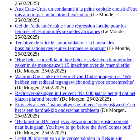
25/02/2025)
Aux Etats-Unis, un condamné à la peine capitale choisit d’être
mis à mort par un peloton d’exécution
(Le Monde,
25/02/2025)
Gel de l’aide américaine : une régression inédite pour les
femmes et les minorités sexuelles africaines
(Le Monde,
25/02/2025)
Tentative de suicide, automutilation : la hausse des
hospitalisations des jeunes femmes se poursuit
(Le Monde,
25/02/2025)
‘Hoe beter je jezelf kent, hoe beter je seksleven kan worden,
zeker in de menopauze’: 15 inzichten over de ‘menoliefde’
(De Morgen, 25/02/2025)
Waarom Die Linke de favoriet van Duitse jongeren is: ‘We
hebben een radicaal tegengewicht nodig voor extreemrechts’
(De Morgen, 25/02/2025)
Rectorverkiezingen in Leuven: ‘Na 600 jaar is het tijd dat het
glazen plafond breekt’
(De Morgen, 25/02/2025)
Er is iets als een ‘mannenkwestie’ of een ‘jongenskwestie’ en
het is een hardnekkig onderschat probleem
(De Morgen,
25/02/2025)
‘De kunst op BV-feestjes is gewoon op het juiste moment
naar huis gaan. You have to go before the devil comes out!’
(De Morgen, 25/02/2025)
Liefst 80 procent van alle verkeersdoden in België zijn