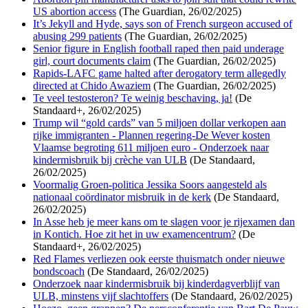
US abortion access
(The Guardian, 26/02/2025)
It’s Jekyll and Hyde, says son of French surgeon accused of
abusing 299 patients
(The Guardian, 26/02/2025)
Senior figure in English football raped then paid underage
girl, court documents claim
(The Guardian, 26/02/2025)
Rapids-LAFC game halted after derogatory term allegedly
directed at Chido Awaziem
(The Guardian, 26/02/2025)
Te veel testosteron? Te weinig beschaving, ja!
(De
Standaard+, 26/02/2025)
Trump wil “gold cards” van 5 miljoen dollar verkopen aan
rijke immigranten - Plannen regering-De Wever kosten
Vlaamse begroting 611 miljoen euro - Onderzoek naar
kindermisbruik bij crèche van ULB
(De Standaard,
26/02/2025)
Voormalig Groen-politica Jessika Soors aangesteld als
nationaal coördinator misbruik in de kerk
(De Standaard,
26/02/2025)
In Asse heb je meer kans om te slagen voor je rijexamen dan
in Kontich. Hoe zit het in uw examencentrum?
(De
Standaard+, 26/02/2025)
Red Flames verliezen ook eerste thuismatch onder nieuwe
bondscoach
(De Standaard, 26/02/2025)
Onderzoek naar kindermisbruik bij kinderdagverblijf van
ULB, minstens vijf slachtoffers
(De Standaard, 26/02/2025)