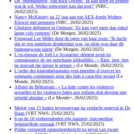
De ‘onemanshow’ van Rick Owens: ‘Ik kan doen en zeggen
wat ik wil. Welke ontwerper kan dat nog?’
(NRC,
26/02/2025)
Nancy McKinstry na 22 jaar aan top AEX-fonds Wolters
Kluwer met pensioen
(NRC, 26/02/2025)
Ghekiere debuteert in Omloop: ‘Ze kan veel meer dan enkel
lange cols verteren’
(De Morgen, 26/02/2025)
Fotograaf Lee Miller door de ogen van haar zoon: ‘Ik dacht
dat ze een nutteloze dronkenlap was, en plots was daar dit
buitengewone talent’
(De Morgen, 26/02/2025)
L’ex-épouse de Joël Le Scouarnec dément avoir eu
connaissance de ses penchants pédophiles : « Rien, rien, rien
ne pouvait me laisser le penser »
(Le Monde, 26/02/2025)
L’ordre des kinésithérapeutes veut interdire d’exercer les
soignants condamnés pour des faits à caractère sexuel
(Le
Monde, 26/02/2025)
Affaire de Bétharram : « La lutte contre les violences
sexuelles et les violences faites aux enfants doit devenir une
priorité absolue »
(Le Monde+, 26/02/2025)
Meisje van 15 buiten levensgevaar na verdacht ongeval in De
Haan
(VRT NWS, 25/02/2025)
8 op de 10 verkeersdoden zijn mannen, risicogedrag
belangrijkste oorzaak
(VRT NWS, 25/02/2025)
Politie verspreidt opsporingsbericht na geval van zware