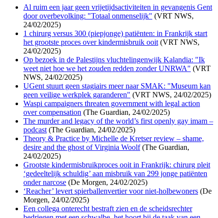
Al ruim een jaar geen vrijetijdsactiviteiten in gevangenis Gent
door overbevolking: "Totaal onmenselijk"
(VRT NWS,
24/02/2025)
1 chirurg versus 300 (piepjonge) patiënten: in Frankrijk start
het grootste proces over kindermisbruik ooit
(VRT NWS,
24/02/2025)
Op bezoek in de Palestijns vluchtelingenwijk Kalandia: "Ik
weet niet hoe we het zouden redden zonder UNRWA"
(VRT
NWS, 24/02/2025)
UGent stuurt geen stagiairs meer naar SMAK: "Museum kan
geen veilige werkplek garanderen"
(VRT NWS, 24/02/2025)
Waspi campaigners threaten government with legal action
over compensation
(The Guardian, 24/02/2025)
The murder and legacy of the world’s first openly gay imam –
podcast
(The Guardian, 24/02/2025)
Theory & Practice by Michelle de Kretser review – shame,
desire and the ghost of Virginia Woolf
(The Guardian,
24/02/2025)
Grootste kindermisbruikproces ooit in Frankrijk: chirurg pleit
‘gedeeltelijk schuldig’ aan misbruik van 299 jonge patiënten
onder narcose
(De Morgen, 24/02/2025)
‘Reacher’ levert spierballenvertier voor niet-holbewoners
(De
Morgen, 24/02/2025)
Een collega onterecht bestraft zien en de scheidsrechter
bedriegen met een schwalbe, het hoort bij de taak van een