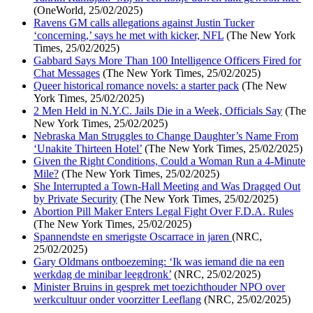
(OneWorld, 25/02/2025)
Ravens GM calls allegations against Justin Tucker
‘concerning,’ says he met with kicker, NFL
(The New York
Times, 25/02/2025)
Gabbard Says More Than 100 Intelligence Officers Fired for
Chat Messages
(The New York Times, 25/02/2025)
Queer historical romance novels: a starter pack
(The New
York Times, 25/02/2025)
2 Men Held in N.Y.C. Jails Die in a Week, Officials Say
(The
New York Times, 25/02/2025)
Nebraska Man Struggles to Change Daughter’s Name From
‘Unakite Thirteen Hotel’
(The New York Times, 25/02/2025)
Given the Right Conditions, Could a Woman Run a 4-Minute
Mile?
(The New York Times, 25/02/2025)
She Interrupted a Town-Hall Meeting and Was Dragged Out
by Private Security
(The New York Times, 25/02/2025)
Abortion Pill Maker Enters Legal Fight Over F.D.A. Rules
(The New York Times, 25/02/2025)
Spannendste en smerigste Oscarrace in jaren
(NRC,
25/02/2025)
Gary Oldmans ontboezeming: ‘Ik was iemand die na een
werkdag de minibar leegdronk’
(NRC, 25/02/2025)
Minister Bruins in gesprek met toezichthouder NPO over
werkcultuur onder voorzitter Leeflang
(NRC, 25/02/2025)