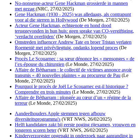
No-nonsense-acteur Gene Hackman grossierde in mannen
met gezag
(NRC, 27/02/2025)
Gene Hackman (1930 - 2025) was alledaags, als contrapunt
voor al die sterren in Hollywood
(De Morgen, 27/02/2025)
Acteur Gene Hackman, echtgenote en hond dood
teruggevonden in hun huis: geen sprake van CO-vergiftiging,
‘verdacht overlijden’
(De Morgen, 27/02/2025)
Omstreden influencer Andrew Tate en broer Tristan verlaten
Roemenië met privévliegtuig, ondanks lopend proces
(De
Morgen, 27/02/2025)
Procès Le Scouarnec : sa sœur dénonce les « mensonges » de
l’ex-épouse du chirurgien
(Le Monde, 27/02/2025)
Affaire de Bétharram : le collectif de victimes annonce avoir
transmis « 40 nouvelles plaintes » au procureur de Pau
(Le
Monde, 27/02/2025)
Pourquoi le procès de Joël Le Scouarnec est-il historique ?
Comprendre en trois minutes
(Le Monde, 27/02/2025)
Affaire de Bétharram : plongée au cœur d’un « régime de la
terreur
(Le Monde, 27/02/2025)
Aandeelhouders Apple stemmen tegen afbouw
diversiteitsprogramma's
(VRT NWS, 26/02/2025)
Helft kandidaten zakt bij eerste poging rijexamen, vrouwen en
jongeren scoren beter
(VRT NWS, 26/02/2025)
Kinderverzorgster opgepakt in onderzoek naar aanranding in