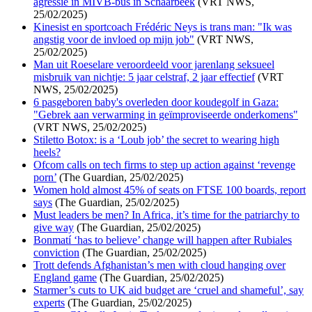
agressie in MIVB-bus in Schaarbeek
(VRT NWS,
25/02/2025)
Kinesist en sportcoach Frédéric Neys is trans man: "Ik was
angstig voor de invloed op mijn job"
(VRT NWS,
25/02/2025)
Man uit Roeselare veroordeeld voor jarenlang seksueel
misbruik van nichtje: 5 jaar celstraf, 2 jaar effectief
(VRT
NWS, 25/02/2025)
6 pasgeboren baby's overleden door koudegolf in Gaza:
"Gebrek aan verwarming in geïmproviseerde onderkomens"
(VRT NWS, 25/02/2025)
Stiletto Botox: is a ‘Loub job’ the secret to wearing high
heels?
Ofcom calls on tech firms to step up action against ‘revenge
porn’
(The Guardian, 25/02/2025)
Women hold almost 45% of seats on FTSE 100 boards, report
says
(The Guardian, 25/02/2025)
Must leaders be men? In Africa, it’s time for the patriarchy to
give way
(The Guardian, 25/02/2025)
Bonmatí ‘has to believe’ change will happen after Rubiales
conviction
(The Guardian, 25/02/2025)
Trott defends Afghanistan’s men with cloud hanging over
England game
(The Guardian, 25/02/2025)
Starmer’s cuts to UK aid budget are ‘cruel and shameful’, say
experts
(The Guardian, 25/02/2025)