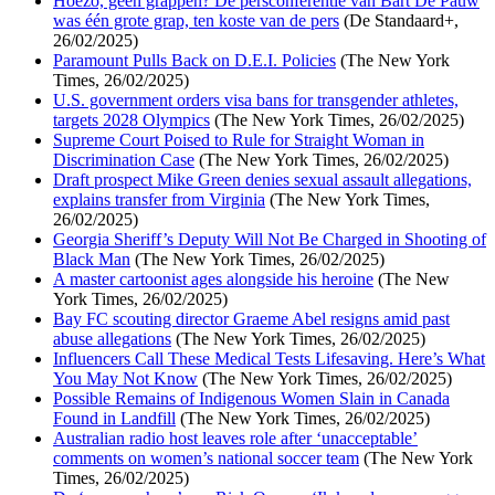
Hoezo, geen grappen? De persconferentie van Bart De Pauw
was één grote grap, ten koste van de pers
(De Standaard+,
26/02/2025)
Paramount Pulls Back on D.E.I. Policies
(The New York
Times, 26/02/2025)
U.S. government orders visa bans for transgender athletes,
targets 2028 Olympics
(The New York Times, 26/02/2025)
Supreme Court Poised to Rule for Straight Woman in
Discrimination Case
(The New York Times, 26/02/2025)
Draft prospect Mike Green denies sexual assault allegations,
explains transfer from Virginia
(The New York Times,
26/02/2025)
Georgia Sheriff’s Deputy Will Not Be Charged in Shooting of
Black Man
(The New York Times, 26/02/2025)
A master cartoonist ages alongside his heroine
(The New
York Times, 26/02/2025)
Bay FC scouting director Graeme Abel resigns amid past
abuse allegations
(The New York Times, 26/02/2025)
Influencers Call These Medical Tests Lifesaving. Here’s What
You May Not Know
(The New York Times, 26/02/2025)
Possible Remains of Indigenous Women Slain in Canada
Found in Landfill
(The New York Times, 26/02/2025)
Australian radio host leaves role after ‘unacceptable’
comments on women’s national soccer team
(The New York
Times, 26/02/2025)