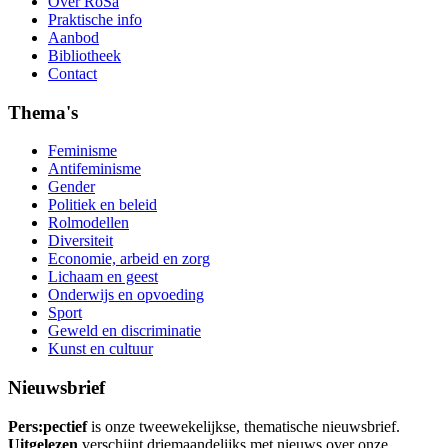
Over RoSa
Praktische info
Aanbod
Bibliotheek
Contact
Thema's
Feminisme
Antifeminisme
Gender
Politiek en beleid
Rolmodellen
Diversiteit
Economie, arbeid en zorg
Lichaam en geest
Onderwijs en opvoeding
Sport
Geweld en discriminatie
Kunst en cultuur
Nieuwsbrief
Pers:pectief
is onze tweewekelijkse, thematische nieuwsbrief.
Uitgelezen
verschijnt driemaandelijks met nieuws over onze