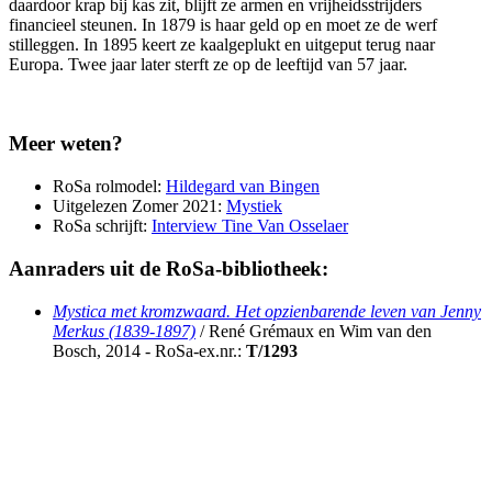
daardoor krap bij kas zit, blijft ze armen en vrijheidsstrijders
financieel steunen. In 1879 is haar geld op en moet ze de werf
stilleggen. In 1895 keert ze kaalgeplukt en uitgeput terug naar
Europa. Twee jaar later sterft ze op de leeftijd van 57 jaar.
Meer weten?
RoSa rolmodel:
Hildegard van Bingen
Uitgelezen Zomer 2021:
Mystiek
RoSa schrijft:
Interview Tine Van Osselaer
Aanraders uit de RoSa-bibliotheek:
Mystica met kromzwaard. Het opzienbarende leven van Jenny
Merkus (1839-1897)
/ René Grémaux en Wim van den
Bosch, 2014 - RoSa-ex.nr.:
T/1293