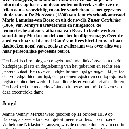
informatie op basis van documenten ontbreekt, vullen ze de
feiten aan – voorzichtig en onder voorbehoud – met gegevens
uit de roman
De Morissons
(1890) van Jenny’s schoolkameraad
Maria Lamping-van Bosse en uit de novelle
Zuster Catchinka
(1866) van Jenny’s hartsvriendin en huisgenoot, de
feministische auteur Catharina van Rees. In beide werken
stond Jenny Merkus model voor het hoofdpersonage. Over de
aard van haar relatie met ‘Cato’ van Rees bleef Jenny in haar
dagboeken nogal vaag, zoals ze zwijgzaam was over alles wat
haar persoonlijke gevoelens betrof.
Het boek is chronologisch opgebouwd, met links bovenaan op de
bladspiegel plaats en dagtekening van het gebeuren en rechts een
passend citaat. Een overzichtelijke bronnenlijst gerangschikt per taal,
een volledige literatuurlijst, een personenregister en een topografisch
register sluiten het werk af. Laat dit de lezer vooral niet afschrikken.
Het boek trekt je moeiteloos binnen in het avontuurlijke leven van
deze excentrieke dame.
Jeugd
Jeanne ‘Jenny’ Merkus werd geboren op 11 oktober 1839 op
Batavia, als zesde kind van gefortuneerde ouders. Haar moeder,
Wilhelmine Niclasine Cranssen, was de erkende dochter van een in