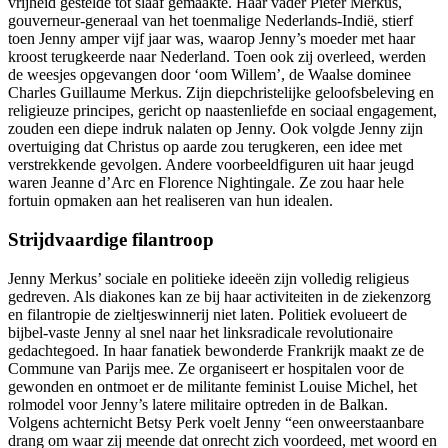
vrijheid gestelde tot slaaf gemaakte. Haar vader Pieter Merkus,
gouverneur-generaal van het toenmalige Nederlands-Indië, stierf
toen Jenny amper vijf jaar was, waarop Jenny’s moeder met haar
kroost terugkeerde naar Nederland. Toen ook zij overleed, werden
de weesjes opgevangen door ‘oom Willem’, de Waalse dominee
Charles Guillaume Merkus. Zijn diepchristelijke geloofsbeleving en
religieuze principes, gericht op naastenliefde en sociaal engagement,
zouden een diepe indruk nalaten op Jenny. Ook volgde Jenny zijn
overtuiging dat Christus op aarde zou terugkeren, een idee met
verstrekkende gevolgen. Andere voorbeeldfiguren uit haar jeugd
waren Jeanne d’Arc en Florence Nightingale. Ze zou haar hele
fortuin opmaken aan het realiseren van hun idealen.
Strijdvaardige filantroop
Jenny Merkus’ sociale en politieke ideeën zijn volledig religieus
gedreven. Als diakones kan ze bij haar activiteiten in de ziekenzorg
en filantropie de zieltjeswinnerij niet laten. Politiek evolueert de
bijbel-vaste Jenny al snel naar het linksradicale revolutionaire
gedachtegoed. In haar fanatiek bewonderde Frankrijk maakt ze de
Commune van Parijs mee. Ze organiseert er hospitalen voor de
gewonden en ontmoet er de militante feminist Louise Michel, het
rolmodel voor Jenny’s latere militaire optreden in de Balkan.
Volgens achternicht Betsy Perk voelt Jenny “een onweerstaanbare
drang om waar zij meende dat onrecht zich voordeed, met woord en