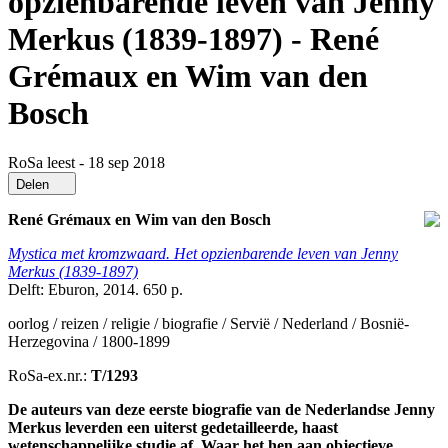
opzienbarende leven van Jenny
Merkus (1839-1897) - René
Grémaux en Wim van den
Bosch
RoSa leest - 18 sep 2018
Delen
René Grémaux en Wim van den Bosch
Mystica met kromzwaard. Het opzienbarende leven van Jenny
Merkus (1839-1897)
Delft: Eburon, 2014. 650 p.
oorlog / reizen / religie / biografie / Servië / Nederland / Bosnië-
Herzegovina / 1800-1899
RoSa-ex.nr.:
T/1293
De auteurs van deze eerste biografie van de Nederlandse Jenny
Merkus leverden een uiterst gedetailleerde, haast
wetenschappelijke studie af. Waar het hen aan objectieve