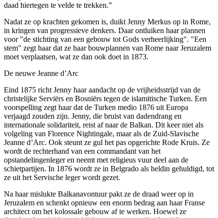
daad hiertegen te velde te trekken.”
Nadat ze op krachten gekomen is, duikt Jenny Merkus op in Rome,
in kringen van progressieve denkers. Daar ontluiken haar plannen
voor "de stichting van een gebouw tot Gods verheerlijking". "Een
stem" zegt haar dat ze haar bouwplannen van Rome naar Jeruzalem
moet verplaatsen, wat ze dan ook doet in 1873.
De neuwe Jeanne d’Arc
Eind 1875 richt Jenny haar aandacht op de vrijheidsstrijd van de
christelijke Serviërs en Bosniërs tegen de islamitische Turken. Een
voorspelling zegt haar dat de Turken medio 1876 uit Europa
verjaagd zouden zijn. Jenny, die bruist van dadendrang en
internationale solidariteit, reist af naar de Balkan. Dit keer niet als
volgeling van Florence Nightingale, maar als de Zuid-Slavische
Jeanne d’Arc. Ook steunt ze gul het pas opgerichte Rode Kruis. Ze
wordt de rechterhand van een commandant van het
opstandelingenleger en neemt met religieus vuur deel aan de
schietpartijen. In 1876 wordt ze in Belgrado als heldin gehuldigd, tot
ze uit het Servische leger wordt gezet.
Na haar mislukte Balkanavontuur pakt ze de draad weer op in
Jeruzalem en schenkt opnieuw een enorm bedrag aan haar Franse
architect om het kolossale gebouw af te werken. Hoewel ze